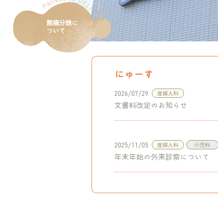
産婦人科
産婦人科トップ
はじめての方へ
外来について
お産について
入院のご案内
武蔵小
無痛分娩に
ついて
新横浜
にゅーす
2026/07/29
産婦人科
文書料改定のお知らせ
2025/11/05
産婦人科
小児科
年末年始の外来診察について