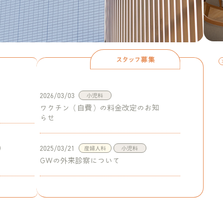
はぐくみの医療
杉
はぐくみのホスピタリティ
院長メッセージ
スタッフ紹介
2026/03/03
小児科
はぐくみの紹介動画
ワクチン（自費）の料金改定のお知
はぐくみの施設基準
らせ
診療予約・アクセス・お問い合わせ
FAQ
& PARTNERS
2025/03/21
産婦人科
小児科
GWの外来診察について