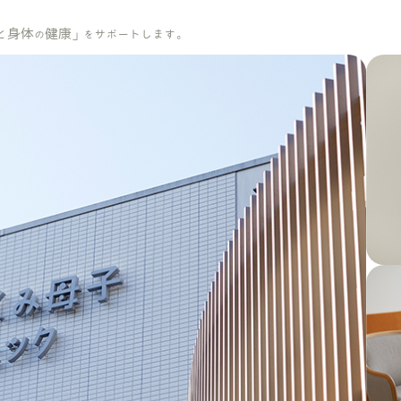
と身体
健康
」
サポートします。
の
を
大切にしていること