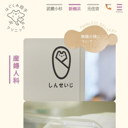
武蔵小杉
新横浜
元住吉
menu
無痛分娩に
ついて
産婦人科
産婦人科
大切にしていること
はぐくみの医療