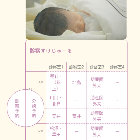
はぐくみのホスピタリティ
院長メッセージ
スタッフ紹介
小児科
はぐくみの紹介動画
はぐくみの施設基準
診察すけじゅーる
診療予約・アクセス・お問い合わせ
診察室1
診察室2
診察室3
診察室4
FAQ
輿石・
助産師
（花
北島
ー
AM
外来
& PARTNERS
上）
月
川口・
助産師
ー
ー
PM
北島
外来
助産師
笠井
富井
ー
AM
外来
火
松澤・
助産師
ー
ー
PM
早田
外来